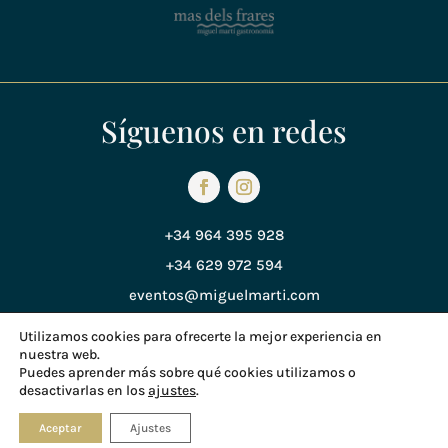
Síguenos en redes
+34 964 395 928
+34 629 972 594
eventos@miguelmarti.com
Utilizamos cookies para ofrecerte la mejor experiencia en
nuestra web.
Política de Privacidad
Puedes aprender más sobre qué cookies utilizamos o
desactivarlas en los
ajustes
.
Política de Cookies
© Copyright 2018 Miguel Martí
Aceptar
Ajustes