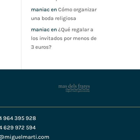
maniac
en
Cómo organizar
una boda religiosa
maniac
en
¿Qué regalar a
los invitados por menos de
3 euros?
4 964 395 928
4 629 972 594
s@miguelmarti.com