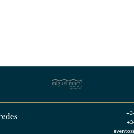
+3
redes
+3
evento