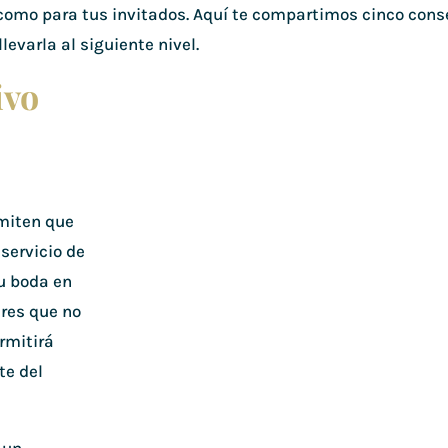
i como para tus invitados. Aquí te compartimos cinco cons
levarla al siguiente nivel.
ivo
rmiten que
 servicio de
tu boda en
ares que no
rmitirá
te del