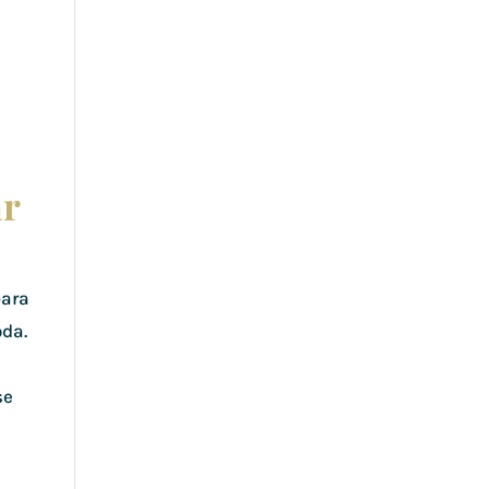
ar
para
da.
se