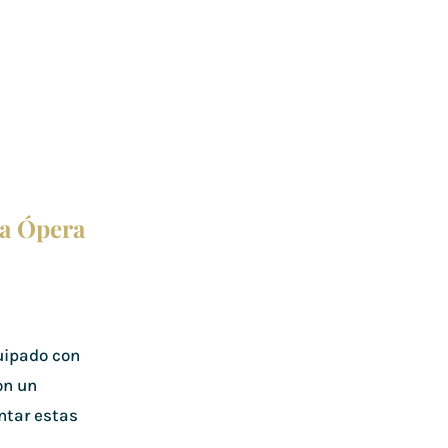
la Ópera
a
uipado con
on un
ntar estas