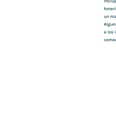
Inclu
horar
un map
Algun
a los 
comen