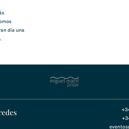
ás
remos
ran día una
.
+3
redes
+3
evento