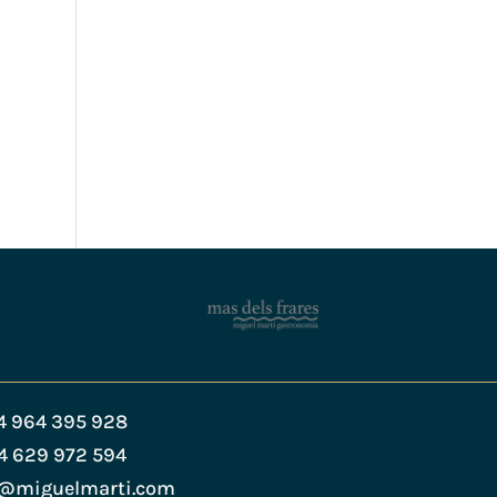
4 964 395 928
4 629 972 594
s@miguelmarti.com