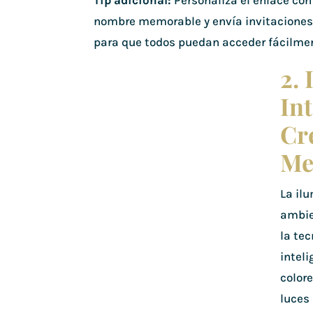
Tip adicional:
Personaliza el enlace con
nombre memorable y envía invitaciones
para que todos puedan acceder fácilme
2.
Int
Cr
Me
La il
ambie
la te
inteli
colore
luces 