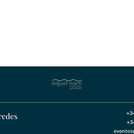
+3
redes
+3
evento