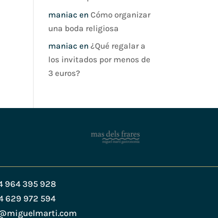
maniac
en
Cómo organizar
una boda religiosa
maniac
en
¿Qué regalar a
los invitados por menos de
3 euros?
4 964 395 928
4 629 972 594
s@miguelmarti.com