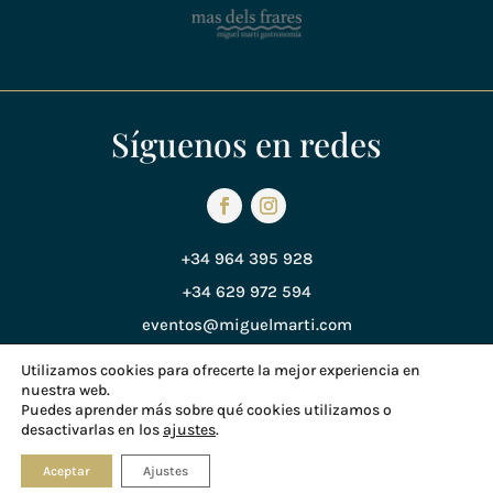
Síguenos en redes
+34 964 395 928
+34 629 972 594
eventos@miguelmarti.com
Utilizamos cookies para ofrecerte la mejor experiencia en
nuestra web.
Política de Privacidad
Puedes aprender más sobre qué cookies utilizamos o
desactivarlas en los
ajustes
.
Política de Cookies
© Copyright 2018 Miguel Martí
Aceptar
Ajustes