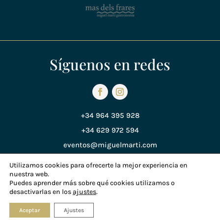
Síguenos en redes
+34 964 395 928
+34 629 972 594
eventos@miguelmarti.com
Utilizamos cookies para ofrecerte la mejor experiencia en
nuestra web.
Política de Privacidad
Puedes aprender más sobre qué cookies utilizamos o
desactivarlas en los
ajustes
.
Política de Cookies
© Copyright 2018 Miguel Martí
Aceptar
Ajustes