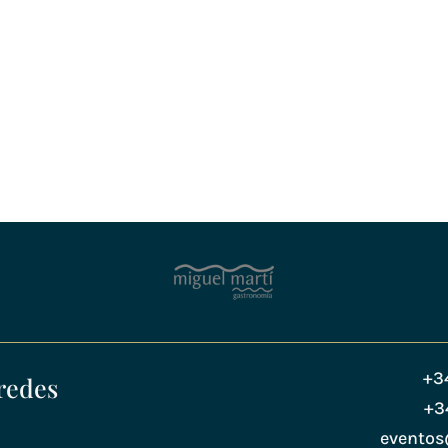
+3
redes
+3
evento