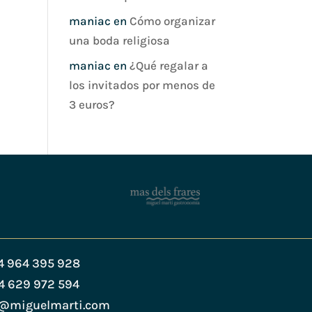
maniac
en
Cómo organizar
una boda religiosa
maniac
en
¿Qué regalar a
los invitados por menos de
3 euros?
4 964 395 928
4 629 972 594
s@miguelmarti.com