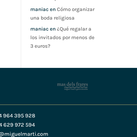
maniac
en
Cómo organizar
una boda religiosa
maniac
en
¿Qué regalar a
los invitados por menos de
3 euros?
4 964 395 928
4 629 972 594
s@miguelmarti.com