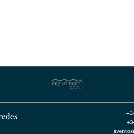
+3
redes
+3
evento