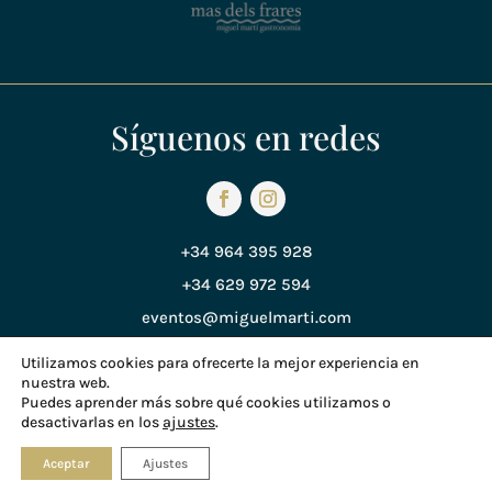
Síguenos en redes
+34 964 395 928
+34 629 972 594
eventos@miguelmarti.com
Utilizamos cookies para ofrecerte la mejor experiencia en
nuestra web.
Política de Privacidad
Puedes aprender más sobre qué cookies utilizamos o
desactivarlas en los
ajustes
.
Política de Cookies
© Copyright 2018 Miguel Martí
Aceptar
Ajustes