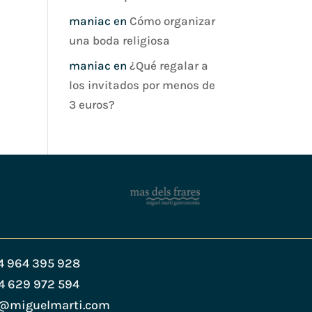
maniac
en
Cómo organizar
una boda religiosa
maniac
en
¿Qué regalar a
los invitados por menos de
3 euros?
4 964 395 928
4 629 972 594
s@miguelmarti.com