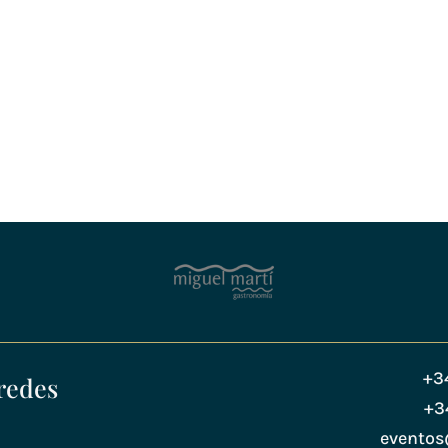
+3
redes
+3
evento