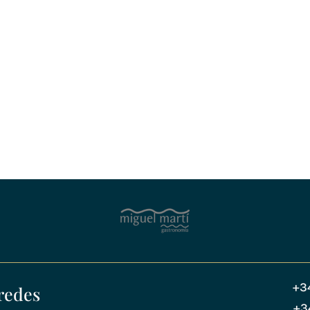
+3
redes
+3