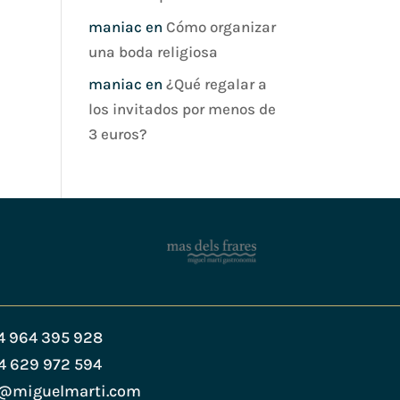
maniac
en
Cómo organizar
una boda religiosa
maniac
en
¿Qué regalar a
los invitados por menos de
3 euros?
4 964 395 928
4 629 972 594
s@miguelmarti.com