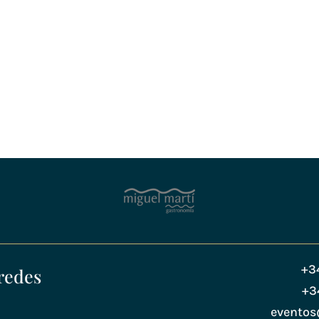
+3
redes
+3
evento