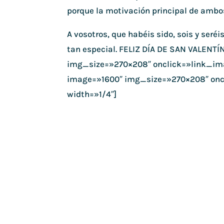
porque la motivación principal de ambo
A vosotros, que habéis sido, sois y seré
tan especial. FELIZ DÍA DE SAN VALEN
img_size=»270×208″ onclick=»link_im
image=»1600″ img_size=»270×208″ onc
width=»1/4″]