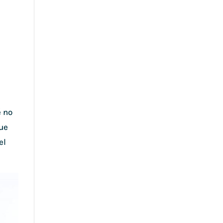
é no
que
el